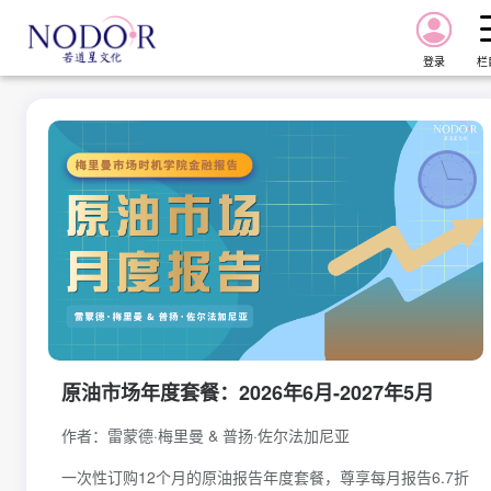
登录
栏
首页
报告
课程
星图
原油市场年度套餐：2026年6月-2027年5月
星图Pro
作者：雷蒙德·梅里曼 & 普扬·佐尔法加尼亚
资讯
一次性订购12个月的原油报告年度套餐，尊享每月报告6.7折