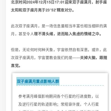
北京时间
202
4
年
12
月
15
日
17
:
01
迎来
双子座
满月，
射手座
咨询
太阳和
双子座
月亮于
2
3
°
52
′
精准对分
。
ISAR认证
此次双子座满月，是一场信息量相当丰富也相当细碎的满
月，甚至令人
理不清头绪，进而陷入焦虑的情绪之中。
关于若道
但是，无论何时何种天象，宇宙依然自有深意。
或许，此
次双子座满月，宇宙要教会我们的是
——
关掉大脑，跟随
直觉。
双子座满月重点影响人群
参考满月峰值影响期间各个行星的行进度数，以
及逆行行星的轨迹影响；常规容许度，个人行星