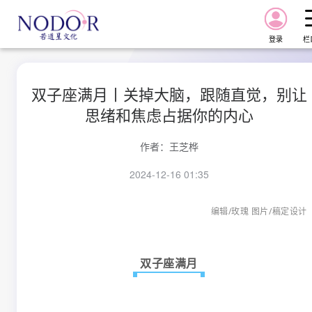
登录
栏
首页
双子座满月丨关掉大脑，跟随直觉，别让
思绪和焦虑占据你的内心
报告
作者：
王芝桦
课程
2024-12-16 01:35
星图
编辑/玫瑰 图片/稿定设计
星图Pro
双子座满月
资讯